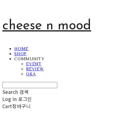
cheese n mood
HOME
SHOP
COMMUNITY
EVENT
REVIEW
Q&A
Search
검색
Log In
로그인
Cart
장바구니