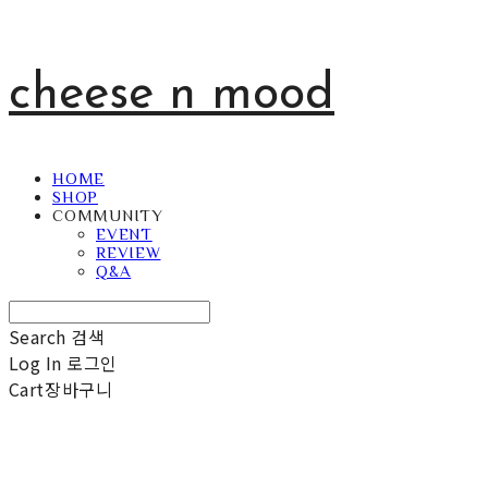
cheese n mood
HOME
SHOP
COMMUNITY
EVENT
REVIEW
Q&A
Search
검색
Log In
로그인
Cart
장바구니