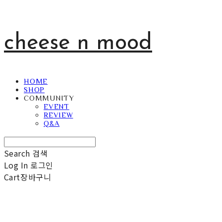
cheese n mood
HOME
SHOP
COMMUNITY
EVENT
REVIEW
Q&A
Search
검색
Log In
로그인
Cart
장바구니