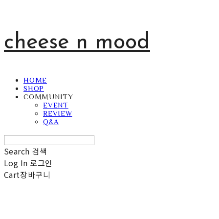
cheese n mood
HOME
SHOP
COMMUNITY
EVENT
REVIEW
Q&A
Search
검색
Log In
로그인
Cart
장바구니