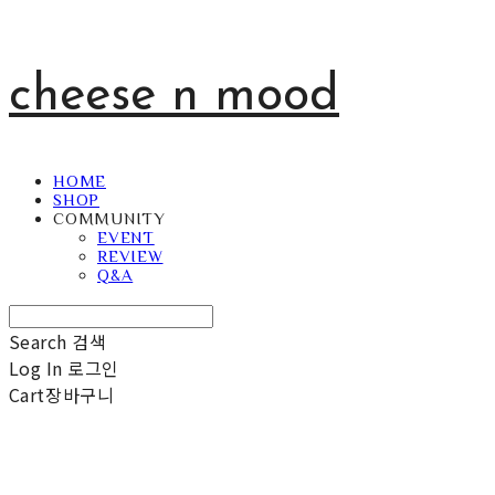
cheese n mood
HOME
SHOP
COMMUNITY
EVENT
REVIEW
Q&A
Search
검색
Log In
로그인
Cart
장바구니