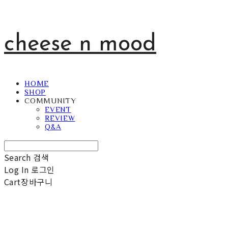
cheese n mood
HOME
SHOP
COMMUNITY
EVENT
REVIEW
Q&A
Search
검색
Log In
로그인
Cart
장바구니