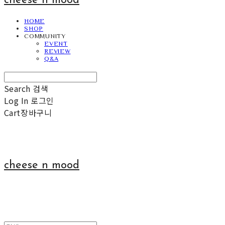
cheese n mood
HOME
SHOP
COMMUNITY
EVENT
REVIEW
Q&A
Search
검색
Log In
로그인
Cart
장바구니
cheese n mood